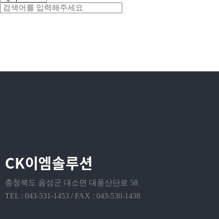
CK이엠솔루션
충청북도 음성군 대소면 대풍산단로 58
TEL : 043-531-1453 / FAX : 043-530-1438